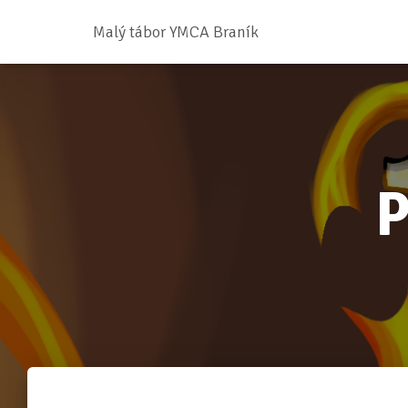
Malý tábor YMCA Braník
P