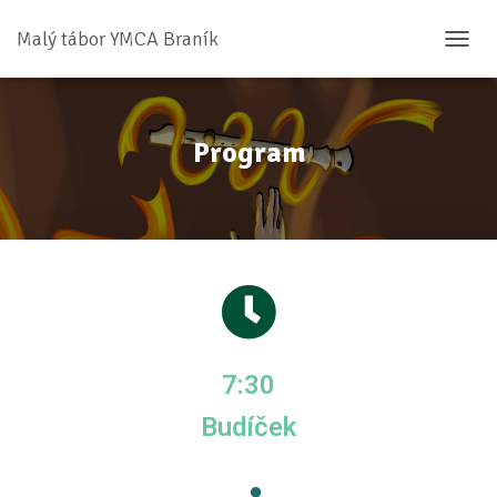
Malý tábor YMCA Braník
P
Ř
E
P
N
Program
O
U
T
N
A
V
I
G
A
C
I
7:30
Budíček