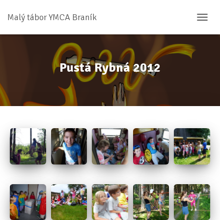
Malý tábor YMCA Braník
P
Ř
E
P
N
Pustá Rybná 2012
O
U
T
N
A
V
I
G
A
C
I